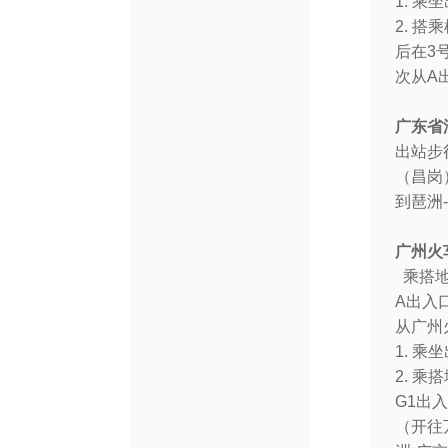
1. 
2. 
后在3
次从A
广东省
出站步
（昌岗
到琶洲
广州火
乘搭地
A出入
从广州
1. 
2. 
G1出
（开往