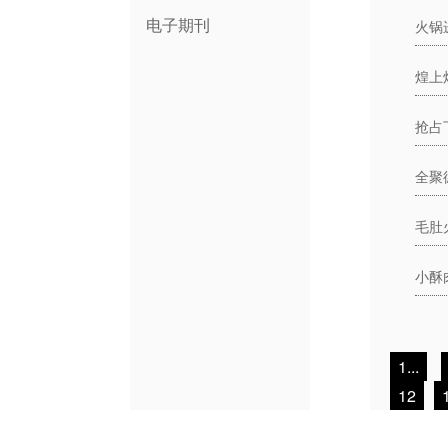
电子期刊
火锅
全聚
毛肚
小酥
1...
12