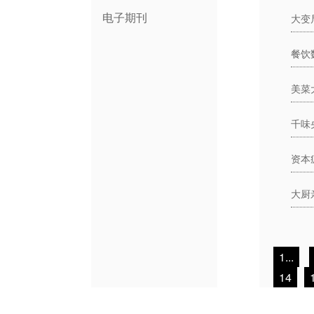
电子期刊
大变
餐饮
美菜
千味
资本
大厨
1...
14