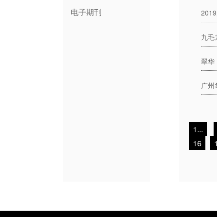
电子期刊
九毛
翠华
1...
16